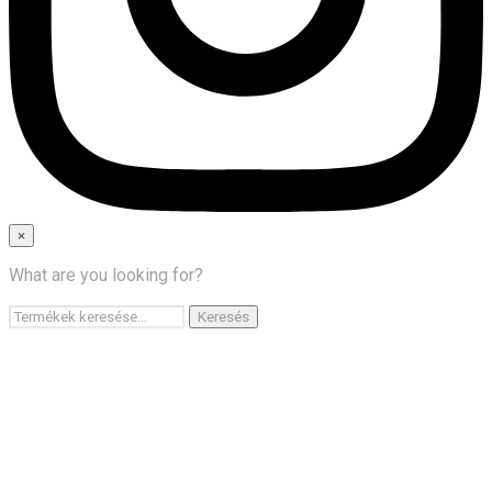
×
×
What are you looking for?
Főoldal
Keresés
Keresés
Termékek
a
következőre:
GY.I.K.
Kapcsolat