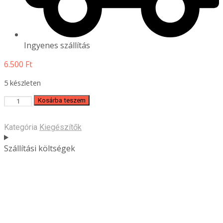
Ingyenes szállítás
6.500
Ft
5 készleten
DonJordi
Kosárba teszem
Aeroplane
karkötő
Kategória
Kiegészítők
mennyiség
Szállítási költségek