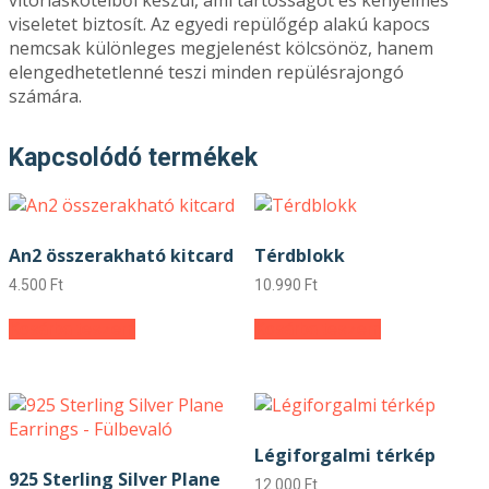
viseletet biztosít. Az egyedi repülőgép alakú kapocs
nemcsak különleges megjelenést kölcsönöz, hanem
elengedhetetlenné teszi minden repülésrajongó
számára.
Kapcsolódó termékek
An2 összerakható kitcard
Térdblokk
4.500
Ft
10.990
Ft
Kosárba teszem
Kosárba teszem
Légiforgalmi térkép
925 Sterling Silver Plane
12.000
Ft