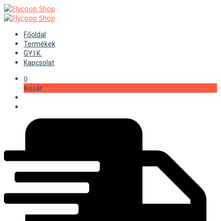
Főoldal
Termékek
GY.I.K.
Kapcsolat
0
Kosár