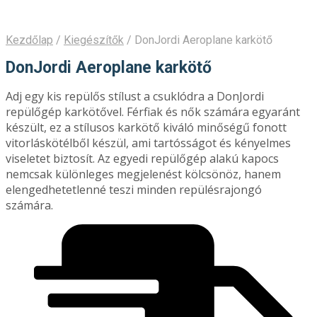
Kezdőlap
/
Kiegészítők
/
DonJordi Aeroplane karkötő
DonJordi Aeroplane karkötő
Adj egy kis repülős stílust a csuklódra a DonJordi
repülőgép karkötővel. Férfiak és nők számára egyaránt
készült, ez a stílusos karkötő kiváló minőségű fonott
vitorláskötélből készül, ami tartósságot és kényelmes
viseletet biztosít. Az egyedi repülőgép alakú kapocs
nemcsak különleges megjelenést kölcsönöz, hanem
elengedhetetlenné teszi minden repülésrajongó
számára.