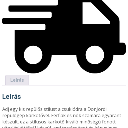
Leírás
Leírás
Adj egy kis repülős stílust a csuklódra a DonJordi
repülőgép karkötővel. Férfiak és nők számára egyaránt
készült, ez a stílusos karkötő kiváló minőségű fonott
vitorláskötélből készül, ami tartósságot és kényelmes