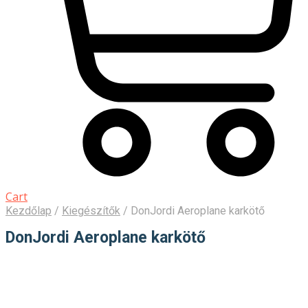
Cart
Kezdőlap
/
Kiegészítők
/
DonJordi Aeroplane karkötő
DonJordi Aeroplane karkötő