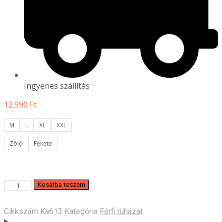
Ingyenes szállítás
12.990
Ft
M
L
XL
XXL
Zöld
Fekete
Microfleece
Kosárba teszem
mellény
mennyiség
Cikkszám
Ka613
Kategória
Férfi ruházat