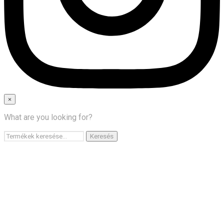
×
×
What are you looking for?
Főoldal
Keresés
Keresés
Termékek
a
következőre:
GY.I.K.
Kapcsolat