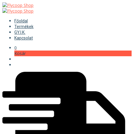
Főoldal
Termékek
GY.I.K.
Kapcsolat
0
Kosár