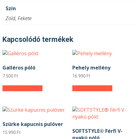
Szín
Zöld, Fekete
Kapcsolódó termékek
Galléros póló
Pehely mellény
7.500
Ft
16.990
Ft
Ennek
Ennek
Opciók választása
Opciók választása
a
a
terméknek
terméknek
több
több
variációja
variációja
van.
van.
Szürke kapucnis pulóver
A
A
SOFTSTYLE® Férfi V-
változatok
változatok
15.990
Ft
nyakú póló
a
a