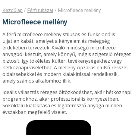
Kezdőlap
/
Férfi ruházat
/
Microfleece mellény
Microfleece mellény
A férfi microfleece mellény stílusos és funkcionális
ujjatlan kabát, amelyet a kényelem és melegség
érdekében terveztek. Kiváló minőségű microfleece
anyagból készült, amely könnyű, mégis szigetelő réteget
biztosít, így tökéletes kültéri tevékenységekhez vagy
hétköznapi viselethez. A mellény cipzáras elülső résszel,
oldalzsebekkel és modern kialakítással rendelkezik,
amely számos alkalomhoz illik.
Ideális választás réteges öltözködéshez, akár hétköznapi
programokhoz, akár professzionális környezetben.
Sokoldalú kialakítása és légáteresztő anyaga minden
évszakban megfelelő viselet.