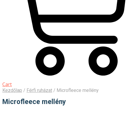
Cart
Kezdőlap
/
Férfi ruházat
/
Microfleece mellény
Microfleece mellény